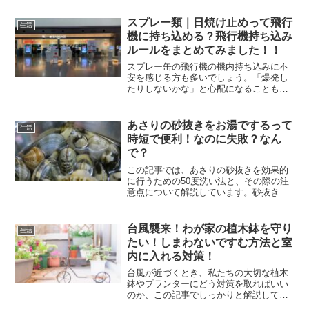
スプレー類｜日焼け止めって飛行
生活
機に持ち込める？飛行機持ち込み
ルールをまとめてみました！！
スプレー缶の飛行機の機内持ち込みに不
安を感じる方も多いでしょう。「爆発し
たりしないかな」と心配になることもあ
りますよね。特に夏の旅行では日焼け止
めスプレーは必需品ですが、スプレー類
は航空法では危険物に分類されるため、
あさりの砂抜きをお湯でするって
生活
持ち込みには慎重さが求め...
時短で便利！なのに失敗？なん
で？
この記事では、あさりの砂抜きを効果的
に行うための50度洗い法と、その際の注
意点について解説しています。砂抜きを
成功させるためには、適切な水温と浸け
時間の調整、そしてあさりの殻同士を擦
り合わせることが肝心です。方法を間違
台風襲来！わが家の植木鉢を守り
生活
えると、あさりが死んでしまったり、砂
たい！しまわないですむ方法と室
が十分に抜けないことがあります。
内に入れる対策！
台風が近づくとき、私たちの大切な植木
鉢やプランターにどう対策を取ればいい
のか、この記事でしっかりと解説してい
きます。野菜作りやガーデニングって、