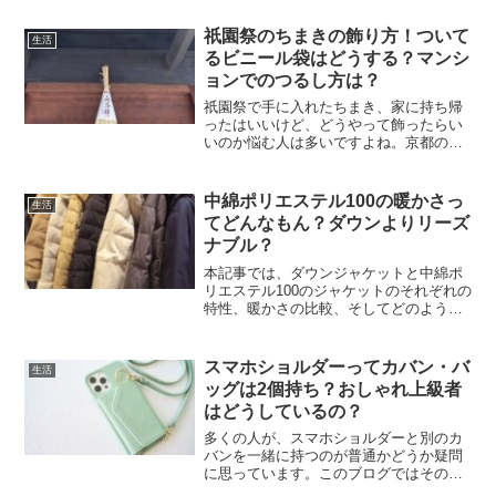
多くの方が楽しまれていますよね。で
も、台風の時期にはちょっとした心配事
祇園祭のちまきの飾り方！ついて
生活
が出てきます。特に8月や9...
るビニール袋はどうする？マンシ
ョンでのつるし方は？
祇園祭で手に入れたちまき、家に持ち帰
ったはいいけど、どうやって飾ったらい
いのか悩む人は多いですよね。京都の素
敵なお祭りで買ってきたちまきをきれい
に飾る方法、ビニール袋はどうするか、
どう吊るしたらいいのか、そんな疑問を
中綿ポリエステル100の暖かさっ
生活
今回は解決していきます。...
てどんなもん？ダウンよりリーズ
ナブル？
本記事では、ダウンジャケットと中綿ポ
リエステル100のジャケットのそれぞれの
特性、暖かさの比較、そしてどのように
して最適な製品を選べばよいかについて
詳しく解説します。アウター選びに迷っ
ている方は、是非参考にしてみてくださ
スマホショルダーってカバン・バ
生活
いね。寒い季節の通勤...
ッグは2個持ち？おしゃれ上級者
はどうしているの？
多くの人が、スマホショルダーと別のカ
バンを一緒に持つのが普通かどうか疑問
に思っています。このブログではその疑
問に答えます！