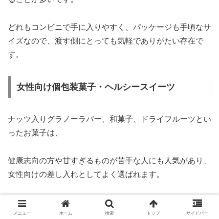
どれもコンビニで手に入りやすく、パッケージも手頃なサ
イズなので、渡す側にとっても気軽でありがたい存在で
す。
女性向け個包装菓子・ヘルシースイーツ
ナッツ入りグラノーラバー、和菓子、ドライフルーツとい
ったお菓子は、
健康志向の方や甘すぎるものが苦手な人にも人気があり、
女性向けの差し入れとしてよく選ばれます。
グラノーラバーは栄養バランスが良く、小腹が空いたとき
メニュー
ホーム
検索
トップ
サイドバー
に手軽につまめるので、忙しい合間のリフレッシュにもぴ