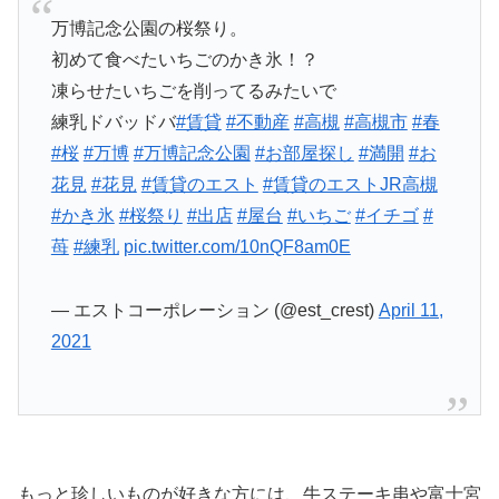
万博記念公園の桜祭り。
初めて食べたいちごのかき氷！？
凍らせたいちごを削ってるみたいで
練乳ドバッドバ
#賃貸
#不動産
#高槻
#高槻市
#春
#桜
#万博
#万博記念公園
#お部屋探し
#満開
#お
花見
#花見
#賃貸のエスト
#賃貸のエストJR高槻
#かき氷
#桜祭り
#出店
#屋台
#いちご
#イチゴ
#
苺
#練乳
pic.twitter.com/10nQF8am0E
— エストコーポレーション (@est_crest)
April 11,
2021
もっと珍しいものが好きな方には、牛ステーキ串や富士宮