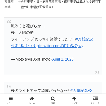
夜間駐
中央駐車場・日本庭園前駐車場・東駐車場は最終入場20時半
車場
（他の駐車場は通常通り）
風吹くと花びらが…
桜、太陽の塔
ライトアップ めっちゃ綺麗でした (^^)
#万博記念
公園
#桜まつり
pic.twitter.com/DF7o3zQtwy
— Moto (@is350f_moto)
April 1, 2023
桜のライトアップ綺麗だったな〜✨
#万博記念公
園
#お花見
pic.twitter.com/vlSVMOcdbM
メニュー
ホーム
検索
トップ
サイドバー