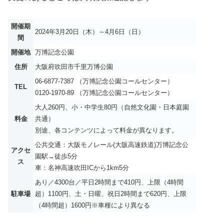
開催期
2024年3月20日（木）～4月6日（日）
間
開催地
万博記念公園
住所
大阪府吹田市千里万博公園
06-6877-7387 （万博記念公園コールセンター）
TEL
0120-1970-89 （万博記念公園コールセンター）
大人260円、小・中学生80円（自然文化園・日本庭園
料金
共通）
別途、各コンテンツによって料金が異なります。
公共交通：大阪モノレール(大阪高速鉄道)万博記念公
アクセ
園駅→徒歩5分
ス
車：名神高速吹田ICから1km5分
あり／4300台／平日2時間まで410円、上限（4時間
駐車場
超）1100円、土・日曜、祝日2時間まで620円、上限
（4時間超）1600円※車種により異なる