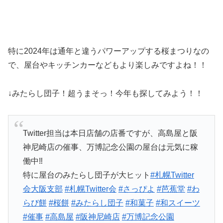
特に2024年は通年と違うパワーアップする桜まつりなの
で、屋台やキッチンカーなどもより楽しみですよね！！
↓みたらし団子！超うまそっ！今年も探してみよう！！
Twitter担当は本日店舗の店番ですが、高島屋と阪
神尼崎店の催事、万博記念公園の屋台は元気に稼
働中‼️
特に屋台のみたらし団子が大ヒット
#札幌Twitter
会大阪支部
#札幌Twitter会
#さっぴよ
#芭蕉堂
#わ
らび餅
#桜餅
#みたらし団子
#和菓子
#和スイーツ
#催事
#高島屋
#阪神尼崎店
#万博記念公園