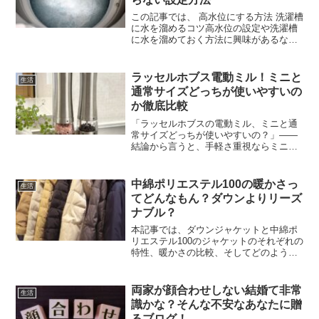
この記事では、 高水位にする方法 洗濯槽
に水を溜めるコツ高水位の設定や洗濯槽
に水を溜めておく方法に興味があるな
ら、ぜひ見てみてください。洗濯槽を綺
麗にしようと水を溜めようとしたら、ど
ういうわけか水が溜まらないんです。普
ラッセルホブス電動ミル！ミニと
生活
段の洗濯ではちゃんと動...
通常サイズどっちが使いやすいの
か徹底比較
「ラッセルホブスの電動ミル、ミニと通
常サイズどっちが使いやすいの？」——
結論から言うと、手軽さ重視ならミニサ
イズ、たっぷり使うなら通常サイズがお
すすめです。ミニサイズは軽量コンパク
トで、サッと使えて片手でもラクラク。
中綿ポリエステル100の暖かさっ
生活
キッチンでもアウトドアで...
てどんなもん？ダウンよりリーズ
ナブル？
本記事では、ダウンジャケットと中綿ポ
リエステル100のジャケットのそれぞれの
特性、暖かさの比較、そしてどのように
して最適な製品を選べばよいかについて
詳しく解説します。アウター選びに迷っ
ている方は、是非参考にしてみてくださ
両家が顔合わせしない結婚て非常
生活
いね。寒い季節の通勤...
識かな？そんな不安なあなたに贈
るブログ！