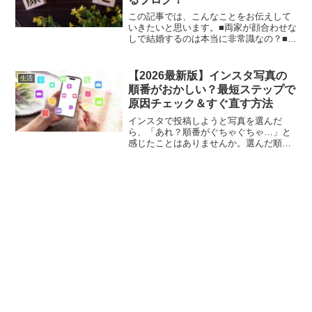
この記事では、こんなことをお伝えして
いきたいと思います。■両家が顔合わせな
しで結婚するのは本当に非常識なの？■顔
合わせしないカップルはどれくらいい
て、なぜ会わないの？■顔合わせしない場
合の他の方法は？
【2026最新版】インスタ写真の
生活
順番がおかしい？最短ステップで
原因チェック＆すぐ直す方法
インスタで投稿しようと写真を選んだ
ら、「あれ？順番がぐちゃぐちゃ…」と
感じたことはありませんか。選んだ順に
並んでいない、古い写真が先に出てくる
など、初めて遭遇すると少し戸惑います
よね。この記事では、インスタの写真の
順番がバラバラになる原因と...