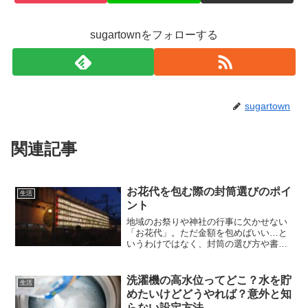
sugartownをフォローする
sugartown
関連記事
お花代を包む際の封筒選びのポイ
生活
ント
地域のお祭りや神社の行事に欠かせない
「お花代」。ただ金額を包めばいい…と
いうわけではなく、封筒の選び方や書き
方にもきちんとしたマナーがあるんで
す。特に初めて参加する人にとっては、
「どんな封筒を使えばいいの？」「金額
洗濯機の高水位ってどこ？水を貯
生活
はどのくらい？」と戸惑うこ...
めたいけどどうやれば？意外と知
らない設定方法