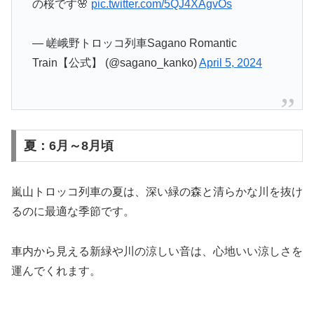
の桜です🌸
pic.twitter.com/5QJ4XAgvOs
— 嵯峨野トロッコ列車Sagano Romantic
Train【公式】 (@sagano_kanko)
April 5, 2024
夏：6月～8月頃
嵐山トロッコ列車の夏は、深い緑の森と清らかな川を抜け
るのに最適な季節です。
車内から見える新緑や川の涼しい音は、心地いい涼しさを
運んでくれます。