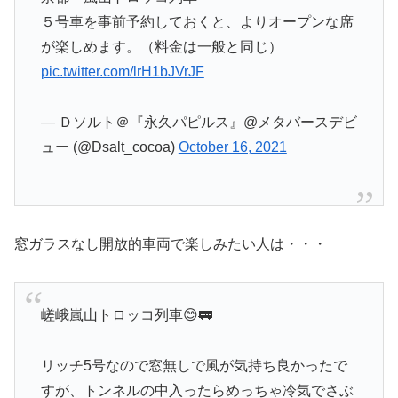
５号車を事前予約しておくと、よりオープンな席
が楽しめます。（料金は一般と同じ）
pic.twitter.com/lrH1bJVrJF
— Ｄソルト＠『永久パピルス』@メタバースデビ
ュー (@Dsalt_cocoa)
October 16, 2021
窓ガラスなし開放的車両で楽しみたい人は・・・
嵯峨嵐山トロッコ列車😊🚃
リッチ5号なので窓無しで風が気持ち良かったで
すが、トンネルの中入ったらめっちゃ冷気でさぶ