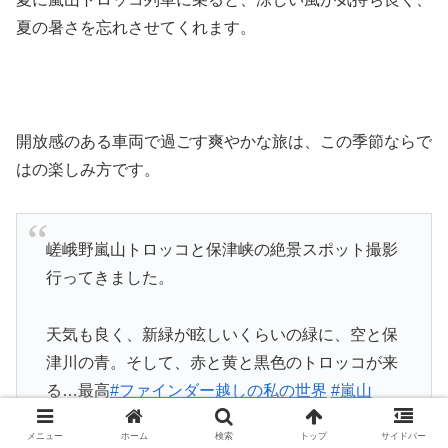
夏の暑さを忘れさせてくれます。
開放感のある車両で過ごす爽やかな旅は、この季節ならで
はの楽しみ方です。
嵯峨野嵐山トロッコと保津峡の絶景スポット撮影
行ってきました。
天気も良く、新緑が眩しいくらいの緑に、空と保
津川の青。そして、赤と黄と黒色のトロッコが来
る…最高
#ファインダー越しの私の世界
#嵐山
pic.twitter.com/oA6ZeF3Ali
メニュー
ホーム
検索
トップ
サイドバー