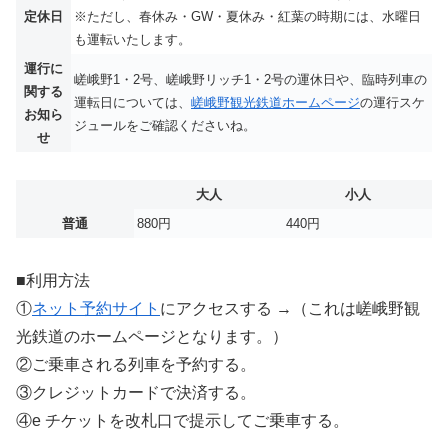
定休日
※ただし、春休み・GW・夏休み・紅葉の時期には、水曜日
も運転いたします。
運行に
嵯峨野1・2号、嵯峨野リッチ1・2号の運休日や、臨時列車の
関する
運転日については、
嵯峨野観光鉄道ホームページ
の運行スケ
お知ら
ジュールをご確認くださいね。
せ
大人
小人
普通
880円
440円
■利用方法
①
ネット予約サイト
にアクセスする →（これは嵯峨野観
光鉄道のホームページとなります。）
②ご乗車される列車を予約する。
③クレジットカードで決済する。
④e チケットを改札口で提示してご乗車する。