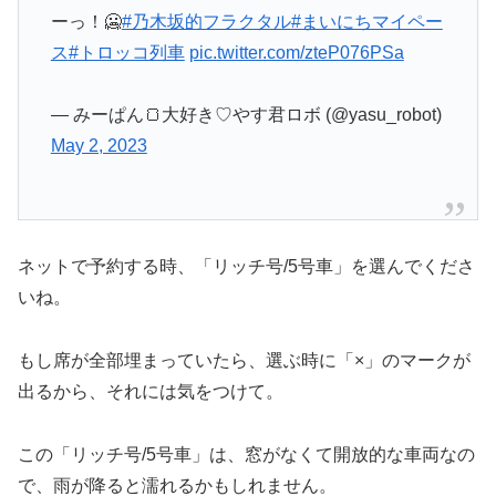
ーっ！🥶
#乃木坂的フラクタル
#まいにちマイペー
ス
#トロッコ列車
pic.twitter.com/zteP076PSa
— みーぱん🍞大好き♡やす君ロボ (@yasu_robot)
May 2, 2023
ネットで予約する時、「リッチ号/5号車」を選んでくださ
いね。
もし席が全部埋まっていたら、選ぶ時に「×」のマークが
出るから、それには気をつけて。
この「リッチ号/5号車」は、窓がなくて開放的な車両なの
で、雨が降ると濡れるかもしれません。