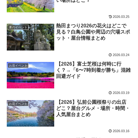
い場所はどこ？
2026.03.25
熱田まつり2026の花火はどこで
夏のイベント
見る？白鳥公園や周辺の穴場スポ
ット・屋台情報まとめ
2026.03.24
【2026】富士芝桜は何時に行
お花イベント
く？→「6〜7時到着が勝ち」混雑
回避ガイド
2026.03.19
【2026】弘前公園桜祭りの出店
お花イベント
どこ？屋台グルメ・場所・時間・
人気屋台まとめ
2026.03.16