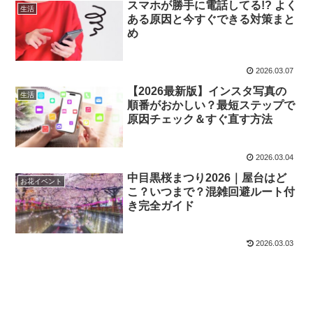
スマホが勝手に電話してる!? よく
生活
ある原因と今すぐできる対策まと
め
2026.03.07
【2026最新版】インスタ写真の
生活
順番がおかしい？最短ステップで
原因チェック＆すぐ直す方法
2026.03.04
中目黒桜まつり2026｜屋台はど
お花イベント
こ？いつまで？混雑回避ルート付
き完全ガイド
2026.03.03