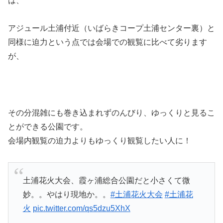
は、
アジュール土浦付近（いばらきコープ土浦センター裏）と
同様に迫力という点では会場での観覧に比べて劣ります
が、
その分混雑にも巻き込まれずのんびり、ゆっくりと見るこ
とができる公園です。
会場内観覧の迫力よりもゆっくり観覧したい人に！
土浦花火大会、霞ヶ浦総合公園だと小さくて微
妙。。やはり現地か。。
#土浦花火大会
#土浦花
火
pic.twitter.com/qs5dzu5XhX