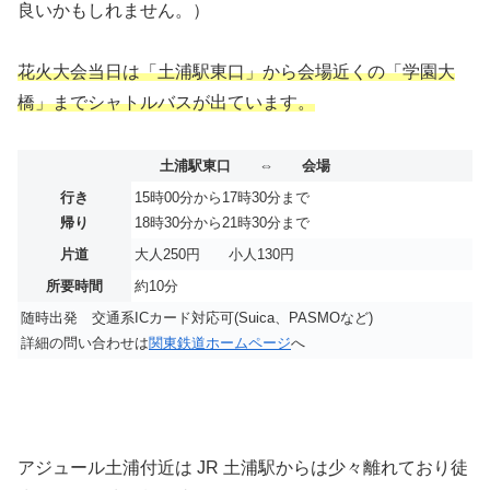
良いかもしれません。）
花火大会当日は「土浦駅東口」から会場近くの「学園大
橋」までシャトルバスが出ています。
土浦駅東口 ⇔ 会場
行き
15時00分から17時30分まで
帰り
18時30分から21時30分まで
片道
大人250円 小人130円
所要時間
約10分
随時出発 交通系ICカード対応可(Suica、PASMOなど)
詳細の問い合わせは
関東鉄道ホームページ
へ
アジュール土浦付近は JR 土浦駅からは少々離れており徒