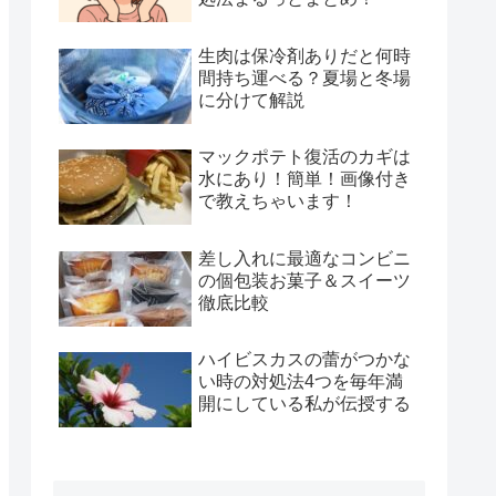
生肉は保冷剤ありだと何時
間持ち運べる？夏場と冬場
に分けて解説
マックポテト復活のカギは
水にあり！簡単！画像付き
で教えちゃいます！
差し入れに最適なコンビニ
の個包装お菓子＆スイーツ
徹底比較
ハイビスカスの蕾がつかな
い時の対処法4つを毎年満
開にしている私が伝授する