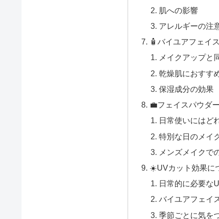
肌への影響
アレルギーの注
🧴バイユアフェイ
メイクアップと
乾燥肌におすす
保湿成分の効果
💼フェイスパウダ
日常使いにはど
特別な日のメイ
メンズメイクで
☀️UVカット効果に
日常的に必要なU
バイユアフェイス
季節ごとに気を